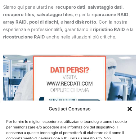
Siamo qui per aiutarti nel
recupero dati
,
salvataggio dati
,
recupero files
,
salvataggio files
, e per la
riparazione RAID
,
array RAID
,
pool di dischi
, e
hard disk rotto
. Con la nostra
esperienza e professionalità, garantiamo il
ripristino RAID
e la
ricostruzione RAID
anche nelle situazioni più critiche.
Gestisci Consenso
Per fornire le migliori esperienze, utilizziamo tecnologie come i cookie
per memorizzare e/o accedere alle informazioni del dispositivo. Il
consenso a queste tecnologie ci permetterà di elaborare dati come il
Recupero Dati da RAID a Monza
comportamento di navigazione o ID unici su questo sito. Non